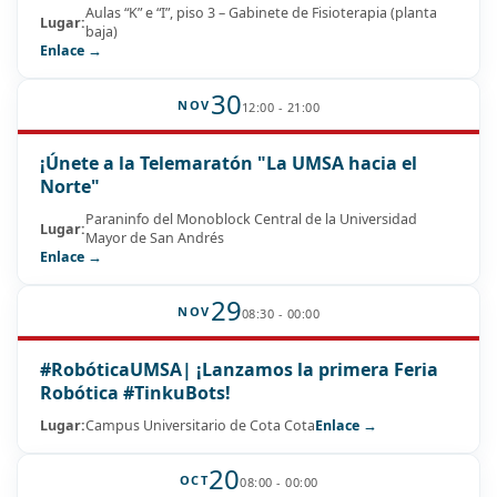
Aulas “K” e “I”, piso 3 – Gabinete de Fisioterapia (planta
Lugar:
baja)
Enlace →
30
NOV
12:00 - 21:00
¡Únete a la Telemaratón "La UMSA hacia el
Norte"
Paraninfo del Monoblock Central de la Universidad
Lugar:
Mayor de San Andrés
Enlace →
29
NOV
08:30 - 00:00
#RobóticaUMSA| ¡Lanzamos la primera Feria
Robótica #TinkuBots!
Lugar:
Campus Universitario de Cota Cota
Enlace →
20
OCT
08:00 - 00:00