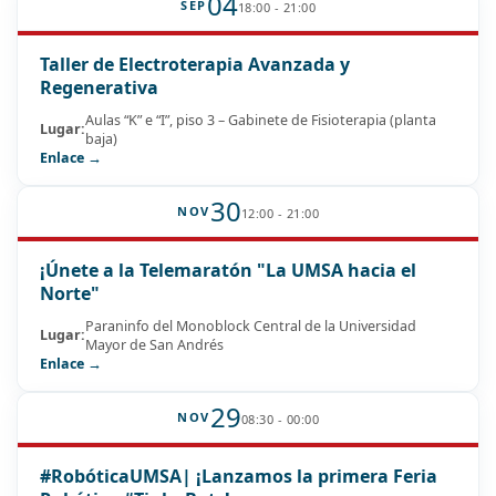
04
SEP
18:00 - 21:00
Taller de Electroterapia Avanzada y
Regenerativa
Aulas “K” e “I”, piso 3 – Gabinete de Fisioterapia (planta
Lugar:
baja)
Enlace →
30
NOV
12:00 - 21:00
¡Únete a la Telemaratón "La UMSA hacia el
Norte"
Paraninfo del Monoblock Central de la Universidad
Lugar:
Mayor de San Andrés
Enlace →
29
NOV
08:30 - 00:00
#RobóticaUMSA| ¡Lanzamos la primera Feria