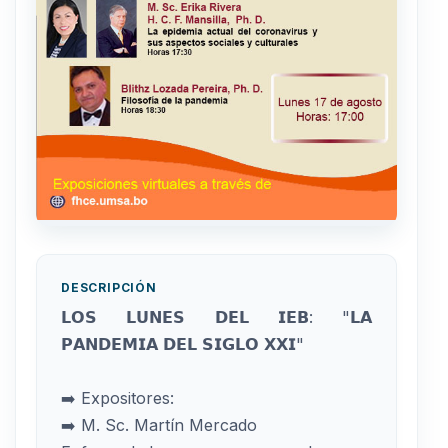
DESCRIPCIÓN
𝗟𝗢𝗦 𝗟𝗨𝗡𝗘𝗦 𝗗𝗘𝗟 𝗜𝗘𝗕: "𝗟𝗔
𝗣𝗔𝗡𝗗𝗘𝗠𝗜𝗔 𝗗𝗘𝗟 𝗦𝗜𝗚𝗟𝗢 𝗫𝗫𝗜"
➡️ Expositores:
➡️ M. Sc. Martín Mercado