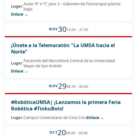
Aulas “K” e “I”, piso 3 – Gabinete de Fisioterapia (planta
Lugar:
baja)
Enlace →
30
NOV
12:00 - 21:00
¡Únete a la Telemaratón "La UMSA hacia el
Norte"
Paraninfo del Monoblock Central de la Universidad
Lugar:
Mayor de San Andrés
Enlace →
29
NOV
08:30 - 00:00
#RobóticaUMSA| ¡Lanzamos la primera Feria
Robótica #TinkuBots!
Lugar:
Campus Universitario de Cota Cota
Enlace →
20
OCT
08:00 - 00:00