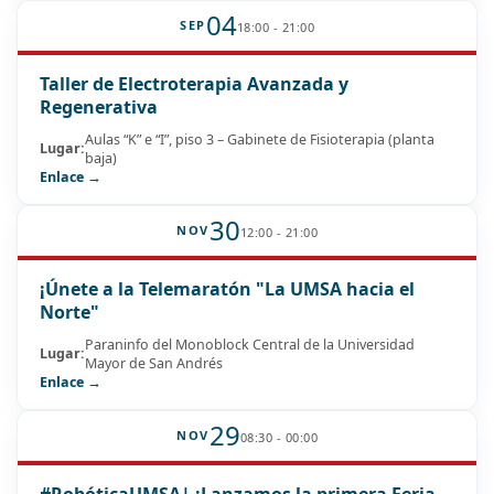
04
SEP
18:00 - 21:00
Taller de Electroterapia Avanzada y
Regenerativa
Aulas “K” e “I”, piso 3 – Gabinete de Fisioterapia (planta
Lugar:
baja)
Enlace →
30
NOV
12:00 - 21:00
¡Únete a la Telemaratón "La UMSA hacia el
Norte"
Paraninfo del Monoblock Central de la Universidad
Lugar:
Mayor de San Andrés
Enlace →
29
NOV
08:30 - 00:00
#RobóticaUMSA| ¡Lanzamos la primera Feria