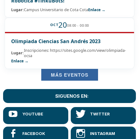
Robótica #TinkuBots!
Lugar:
Campus Universitario de Cota Cota
Enlace →
20
OCT
08:00 - 00:00
Olimpiada Ciencias San Andrés 2023
Inscripciones: https://sites.google.com/view/olimpiada-
Lugar:
ocsa
Enlace →
MÁS EVENTOS
SIGUENOS EN: