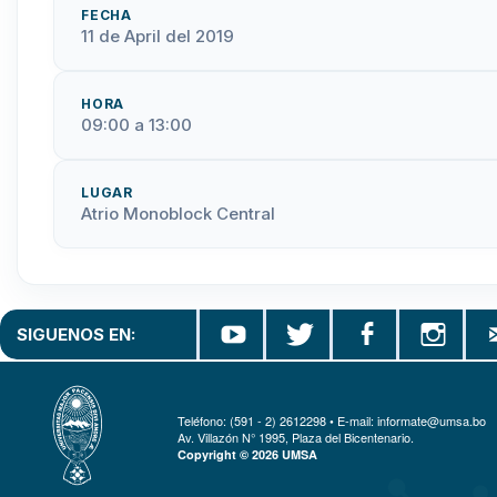
FECHA
11 de April del 2019
HORA
09:00 a 13:00
LUGAR
Atrio Monoblock Central
SIGUENOS EN:
Teléfono: (591 - 2) 2612298 • E-mail: informate@umsa.bo
Av. Villazón N° 1995, Plaza del Bicentenario.
Copyright © 2026 UMSA