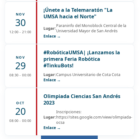
¡Únete a la Telemaratón "La
NOV
UMSA hacia el Norte"
30
Paraninfo del Monoblock Central de la
Lugar:
Universidad Mayor de San Andrés
12:00 - 21:00
Enlace →
#RobóticaUMSA| ¡Lanzamos la
NOV
primera Feria Robótica
29
#TinkuBots!
Lugar:
Campus Universitario de Cota Cota
08:30 - 00:00
Enlace →
Olimpiada Ciencias San Andrés
2023
OCT
20
Inscripciones:
Lugar:
https://sites.google.com/view/olimpiada-
08:00 - 00:00
ocsa
Enlace →