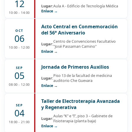
12
Lugar:
Aula A - Edificio de Tecnología Médica
Enlace →
10:00 - 14:00
Acto Central en Conmemoración
OCT
del 56° Aniversario
06
Centro de Convenciones Facultativo
Lugar:
"José Passaman Camino"
10:00 - 12:00
Enlace →
Jornada de Primeros Auxilios
SEP
05
Piso 13 de la facultad de medicina
Lugar:
auditorio Che Guevara
08:00 - 12:00
Enlace →
Taller de Electroterapia Avanzada
SEP
y Regenerativa
04
Aulas “K” e “I”, piso 3 – Gabinete de
Lugar:
Fisioterapia (planta baja)
18:00 - 21:00
Enlace →