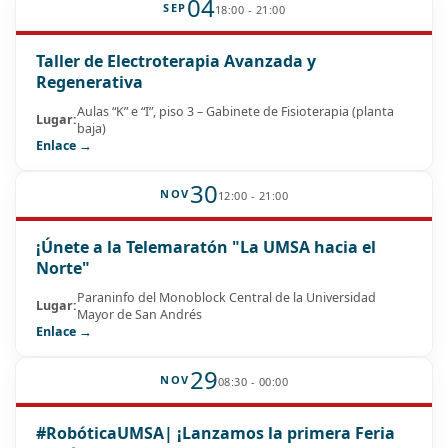
04
SEP
18:00 - 21:00
Taller de Electroterapia Avanzada y
Regenerativa
Aulas “K” e “I”, piso 3 – Gabinete de Fisioterapia (planta
Lugar:
baja)
Enlace →
30
NOV
12:00 - 21:00
¡Únete a la Telemaratón "La UMSA hacia el
Norte"
Paraninfo del Monoblock Central de la Universidad
Lugar:
Mayor de San Andrés
Enlace →
29
NOV
08:30 - 00:00
#RobóticaUMSA| ¡Lanzamos la primera Feria