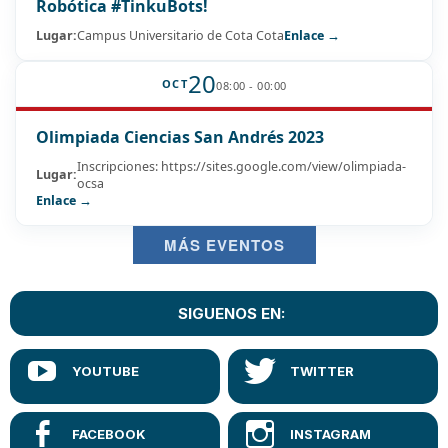
Robótica #TinkuBots!
Lugar:
Campus Universitario de Cota Cota
Enlace →
20
OCT
08:00 - 00:00
Olimpiada Ciencias San Andrés 2023
Inscripciones: https://sites.google.com/view/olimpiada-
Lugar:
ocsa
Enlace →
MÁS EVENTOS
SIGUENOS EN: