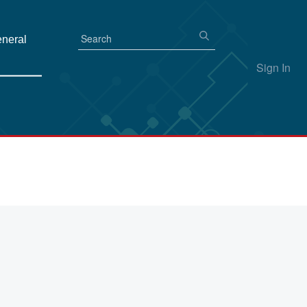
eneral
Sign In