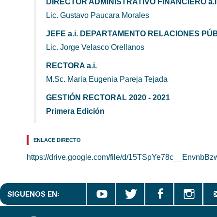
DIRECTOR ADMINISTRATIVO FINANCIERO a.i
Lic. Gustavo Paucara Morales
JEFE a.i. DEPARTAMENTO RELACIONES PÚ
Lic. Jorge Velasco Orellanos
RECTORA a.i.
M.Sc. Maria Eugenia Pareja Tejada
GESTIÓN RECTORAL 2020 - 2021
Primera Edición
ENLACE DIRECTO
https://drive.google.com/file/d/15TSpYe78c__Envnb
SIGUENOS EN: