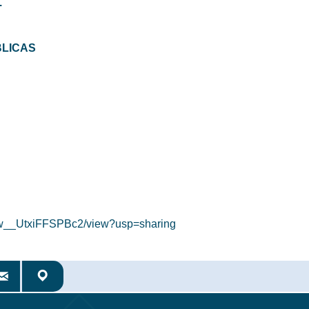
.
BLICAS
Bzw__UtxiFFSPBc2/view?usp=sharing