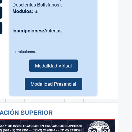
Doscientos Bolivianos).
Modulos:
6.
Inscripciones:
Abiertas.
Insrcipciones...
Modalidad Virtual
Modalidad Presencial
ACIÓN SUPERIOR
O Y DE INVESTIGACIÓN EN EDUCACIÓN SUPERIOR
2)
(591 - 2) 2312351 - (591-2) 2420844 - (591-2) 2410395