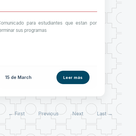
omunicado para estudiantes que estan por
erminar sus programas
15 de
March
Leer más
← First
Previous
Next
Last →