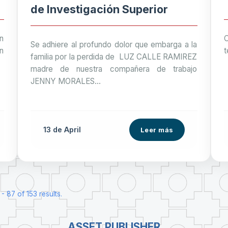
de Investigación Superior
n
C
Se adhiere al profundo dolor que embarga a la
n
t
familia por la perdida de LUZ CALLE RAMIREZ
madre de nuestra compañera de trabajo
JENNY MORALES...
13 de
April
Leer más
 87 of 153 results.
ASSET PUBLISHER