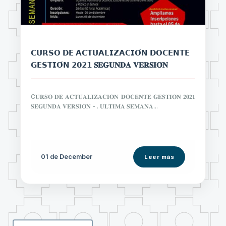
𝗖𝗨𝗥𝗦𝗢 𝗗𝗘 𝗔𝗖𝗧𝗨𝗔𝗟𝗜𝗭𝗔𝗖𝗜𝗢́𝗡 𝗗𝗢𝗖𝗘𝗡𝗧𝗘
𝗚𝗘𝗦𝗧𝗜𝗢́𝗡 𝟮𝟬𝟮𝟭 𝐒𝐄𝐆𝐔𝐍𝐃𝐀 𝐕𝐄𝐑𝐒𝐈𝐎́𝐍
C𝐔𝐑𝐒𝐎 𝐃𝐄 𝐀𝐂𝐓𝐔𝐀𝐋𝐈𝐙𝐀𝐂𝐈𝐎́𝐍 𝐃𝐎𝐂𝐄𝐍𝐓𝐄 𝐆𝐄𝐒𝐓𝐈𝐎́𝐍 𝟐𝟎𝟐𝟏
𝐒𝐄𝐆𝐔𝐍𝐃𝐀 𝐕𝐄𝐑𝐒𝐈𝐎́𝐍 - . 𝐔́𝐋𝐓𝐈𝐌𝐀 𝐒𝐄𝐌𝐀𝐍𝐀...
01 de
December
Leer más