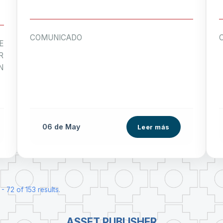
COMUNICADO
E
R
N
06 de
May
Leer más
 72 of 153 results.
ASSET PUBLISHER