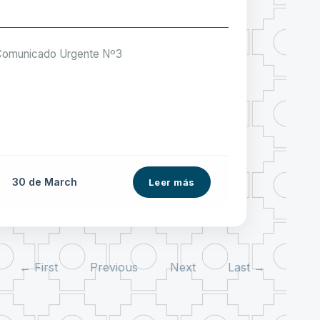
Comunicado Urgente Nº3
30 de
March
Leer más
← First
Previous
Next
Last →