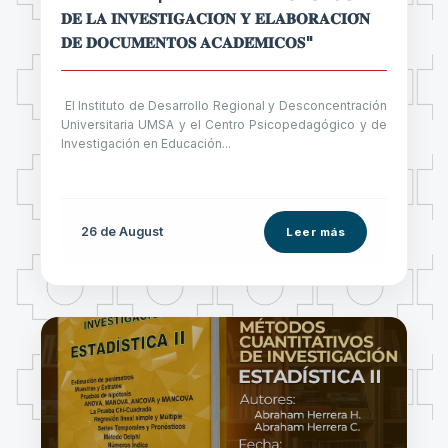
𝐃𝐄 𝐋𝐀 𝐈𝐍𝐕𝐄𝐒𝐓𝐈𝐆𝐀𝐂𝐈𝐎́𝐍 𝐘 𝐄𝐋𝐀𝐁𝐎𝐑𝐀𝐂𝐈𝐎́𝐍
𝐃𝐄 𝐃𝐎𝐂𝐔𝐌𝐄𝐍𝐓𝐎𝐒 𝐀𝐂𝐀𝐃𝐄́𝐌𝐈𝐂𝐎𝐒"
El Instituto de Desarrollo Regional y Desconcentración
Universitaria UMSA y el Centro Psicopedagógico y de
Investigación en Educación...
26 de
August
Leer más