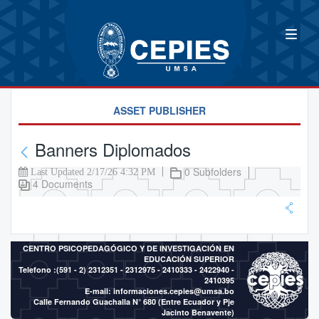
ASSET PUBLISHER
Banners Diplomados
0 Subfolders
Last Updated 2/17/26 4:32 PM
4 Documents
CENTRO PSICOPEDAGÓGICO Y DE INVESTIGACIÓN EN
EDUCACIÓN SUPERIOR
Telefono :(591 - 2)
2312351 - 2312975 - 2410333 - 2422940 -
2410395
E-mail:
informaciones.cepies@umsa.bo
Calle Fernando Guachalla N° 680 (Entre Ecuador y Pje
Jacinto Benavente)