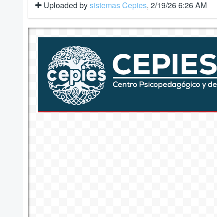
Uploaded by
sistemas Cepies
, 2/19/26 6:26 AM