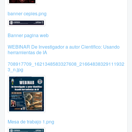
banner cepies.png
Banner pagina web
WEBINAR De Investigador a autor Cientifico: Usando
herramientas de IA
708917709_1621348583327608_21664838329111932
3_n.jpg
Mesa de trabajo 1.png