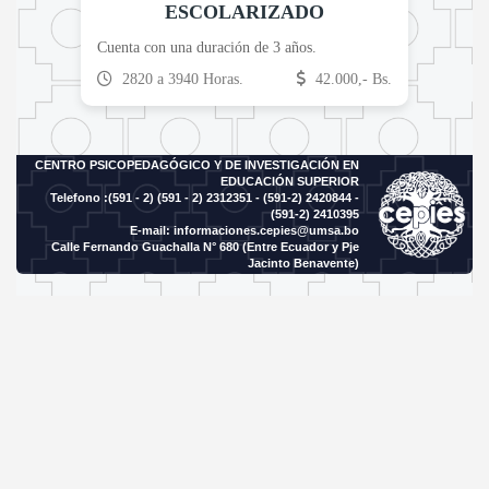
ESCOLARIZADO
Cuenta con una duración de 3 años.
2820 a 3940 Horas.
42.000,- Bs.
CENTRO PSICOPEDAGÓGICO Y DE INVESTIGACIÓN EN
EDUCACIÓN SUPERIOR
Telefono :(591 - 2)
(591 - 2) 2312351 - (591-2) 2420844 -
(591-2) 2410395
E-mail:
informaciones.cepies@umsa.bo
Calle Fernando Guachalla N° 680 (Entre Ecuador y Pje
Jacinto Benavente)