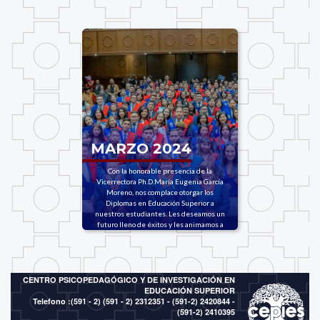
MARZO 2024
Con la honorable presencia de la
Vicerrectora Ph.D.María Eugenia García
Moreno, nos complace otorgar los
Diplomas en Educación Superior a
nuestros estudiantes. Les deseamos un
futuro lleno de éxitos y les animamos a
seguir en este camino de aprendizaje
constante.
CENTRO PSICOPEDAGÓGICO Y DE INVESTIGACIÓN EN
EDUCACIÓN SUPERIOR
Telefono :(591 - 2)
(591 - 2) 2312351 - (591-2) 2420844 -
(591-2) 2410395